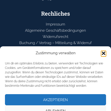
Rechliches
Impressum
Allgemeine Geschäftsbedingungen
Widerrufsrecht
Buchung / Vertrag – Mitteilung & Widerruf
Datenschutzerklärung
Zustimmung verwalten
Cookie-Richtlinie (EU)
Um dir ein optimales Erlebnis zu bieten, verwenden wir Technologien wie
Cookies, um Geräteinformationen zu speichern und/oder darauf
Service
zuzugreifen. Wenn du diesen Technologien zustimmst, können wir Daten
wie das Surfverhalten oder eindeutige IDs auf dieser Website verarbeiten.
Deutschkurse
Wenn du deine Zustimmung nicht erteilst oder zurückziehst, können
bestimmte Merkmale und Funktionen beeinträchtigt werden.
Berufsvorbereitungskurse
telc Deutsch Prüfungen
Mitarbeiter-Recruiting
AKZEPTIEREN
ABLEHNEN