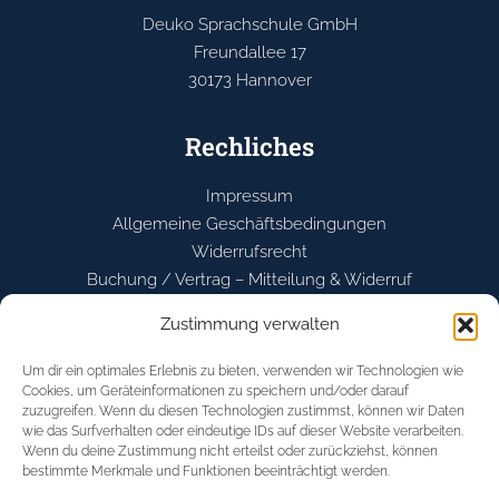
Deuko Sprachschule GmbH
Freundallee 17
30173 Hannover
Rechliches
Impressum
Allgemeine Geschäftsbedingungen
Widerrufsrecht
Buchung / Vertrag – Mitteilung & Widerruf
Datenschutzerklärung
Zustimmung verwalten
Cookie-Richtlinie (EU)
Um dir ein optimales Erlebnis zu bieten, verwenden wir Technologien wie
Cookies, um Geräteinformationen zu speichern und/oder darauf
Service
zuzugreifen. Wenn du diesen Technologien zustimmst, können wir Daten
wie das Surfverhalten oder eindeutige IDs auf dieser Website verarbeiten.
Deutschkurse
Wenn du deine Zustimmung nicht erteilst oder zurückziehst, können
bestimmte Merkmale und Funktionen beeinträchtigt werden.
Berufsvorbereitungskurse