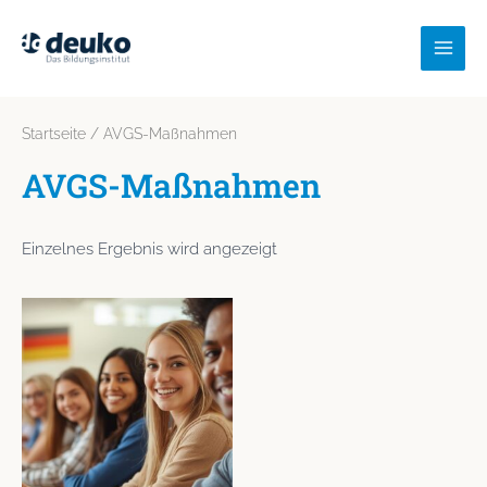
Zum
MAI
Inhalt
MEN
springen
Startseite
/ AVGS-Maßnahmen
AVGS-Maßnahmen
Einzelnes Ergebnis wird angezeigt